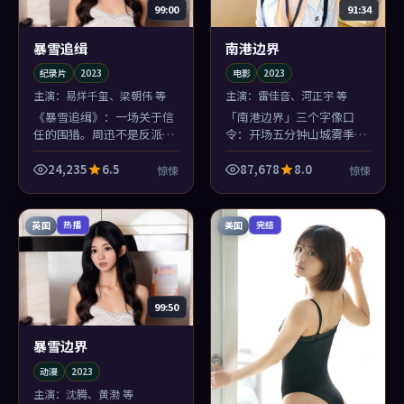
99:00
91:34
暴雪追缉
南港边界
纪录片
2023
电影
2023
主演：
易烊千玺、梁朝伟 等
主演：
雷佳音、河正宇 等
《暴雪追缉》：一场关于信
「南港边界」三个字像口
任的围猎。周迅不是反派，
令：开场五分钟山城雾季的
却承担了最多的「不舒
质感一立住，后面再怎么
服」，这比脸谱化恶人高级
飞，观众也愿意跟着乌尔善
24,235
6.5
87,678
8.0
惊悚
惊悚
得多。
一起赌。
英国
美国
热播
完结
99:50
暴雪边界
动漫
2023
主演：
沈腾、黄渤 等