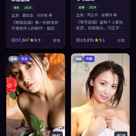
动漫
2024
综艺
2024
主演：
河正宇、梁朝伟 等
主演：
雷佳音、刘亦菲 等
《零号追缉》里每个人都在
《寒锋追缉》像一封群发却
说谎，包括镜头。河正宇越
写错收件人的邮件：尴尬、
是诚恳，你越不敢信；这种
好笑、又有点心酸。综艺里
黏腻的动漫，看一部少一
少见的幽默不是段子，是处
37,607
6.9
19,891
9.1
爱情
犯罪
部。
境。
英国
英国
杜比
热播
99:47
97:28