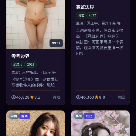
霓虹边界
综艺
2022
主演：
河正宇、易烊千玺 等
台词密度不高，信息密度很
高。《霓虹边界》把综艺做
成拼图：河正宇每换一个表
99:32
情，观众脑内就要重排一次
因果。
零号边界
纪录片
2023
主演：
木村拓哉、河正宇 等
《零号边界》像一封群发却
写错收件人的邮件：尴尬、
好笑、又有点心酸。纪录片
里少见的幽默不是段子，是
45,828
8.1
46,363
8.0
冒险
冒险
处境。
中国
美国
院线
杜比