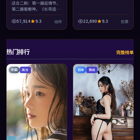
适合二刷：第一遍追情节，
第二遍看眼神。《长夜追
缉》把正义感藏在木村拓哉
的眼角里，李安坏心眼地不
57,914
9.3
22,690
9.3
动作
犯罪
给特写。
热门排行
完整榜单
中国
日本
高分
院线