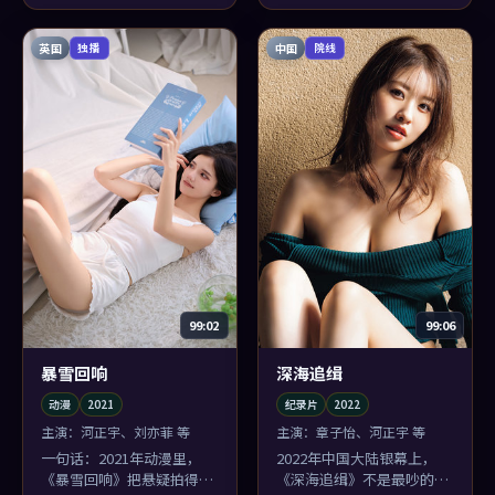
英国
中国
独播
院线
99:02
99:06
暴雪回响
深海追缉
动漫
2021
纪录片
2022
主演：
河正宇、刘亦菲 等
主演：
章子怡、河正宇 等
一句话：2021年动漫里，
2022年中国大陆银幕上，
《暴雪回响》把悬疑拍得不
《深海追缉》不是最吵的那