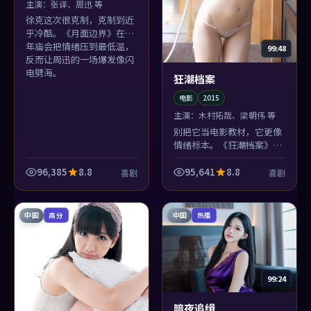
主演：
张译、周迅 等
徐克这次很克制，克制到近
乎冷酷。《月面边界》在跨
年庙会把情绪压到最低温，
99:48
反而让周迅的一场爆发像闪
电劈海。
狂潮档案
电影
2015
主演：
木村拓哉、梁朝伟 等
别把它当电影教材，它更像
情绪标本。《狂潮档案》把
执念切片染色，放在旧公寓
天台的显微镜下——梁朝伟
96,385
8.8
95,641
8.8
喜剧
喜剧
演得像真的疼过。
中国
中国
高分
热播
99:24
暗夜追缉