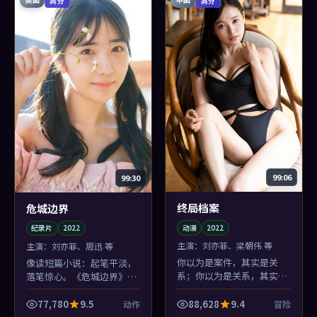
99:06
99:30
终局档案
危城边界
动漫
2022
纪录片
2022
主演：
刘亦菲、梁朝伟 等
主演：
刘亦菲、周迅 等
你以为是案件，其实是关
像读短篇小说：起笔平淡，
系；你以为是关系，其实是
落笔惊心。《危城边界》的
时代。《终局档案》层层剥
纪录片结构不炫技，但刘亦
洋葱，徐克剥到最后，辣的
菲最后一句台词会把人钉在
77,780
9.5
88,628
9.4
动作
冒险
是眼睛。
座位上。