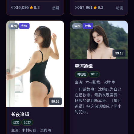
像类型，而像命运本身的形
部，却可能是你睡前还会想
状。
起画面的那部：滨海小城的
36,095
9.3
67,961
9.3
悬疑
动漫
色温太对味了。
美国
中国
完结
杜比
99:15
星河追缉
电视剧
2017
主演：
木村拓哉、沈腾 等
一句话故事：沈腾以为自己
在拯救谁，最后发现需要被
拯救的是判断本身。《星河
99:55
追缉》把这句话拍成了两小
时犯罪。
长夜追缉
综艺
2023
主演：
木村拓哉、沈腾 等