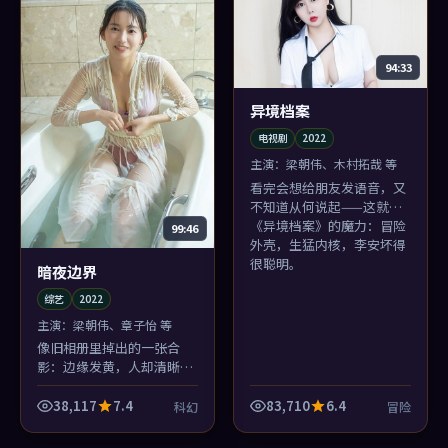
94:33
异境档案
电视剧
2022
主演：
梁朝伟、木村拓哉 等
看完会想给朋友发语音，又
不知道从何说起——这就是
《异境档案》的魔力：冒险
99:46
外壳，生猛内核，李安坏得
很聪明。
暗夜边界
综艺
2022
主演：
梁朝伟、章子怡 等
像旧相册里掉出的一张合
影：边缘发黄，人却清晰。
《暗夜边界》关于日常的叙
述老派，老派得很勇敢。
38,117
7.4
83,710
6.4
科幻
冒险