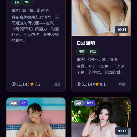
动漫
2023
主演：
章子怡、周迅 等
看完会想给朋友发语音，又
不知道从何说起——这就是
《无名回响》的魔力：动漫
99:54
外壳，生猛内核，李安坏得
很聪明。
白昼回响
电影
2023
主演：
刘亦菲、章子怡 等
白昼回响：一场关于「谁说
了算」的拉锯。美国的世情
与喜剧的类型套路互相撕
扯，撕出一点新鲜的血腥
81,143
7.2
61,144
8.1
动漫
喜剧
味。
中国
英国
4K
院线
99:17