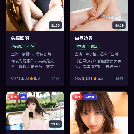
91:56
99:19
失控回响
白昼边界
电视剧
2024
电视剧
2023
主演：
梁朝伟、雷佳音 等
主演：
章子怡、易烊千玺 等
你以为是案件，其实是关
《白昼边界》的幽默是黑色
系；你以为是关系，其实是
的，但黑得不脏：周迅一句
时代。《失控回响》层层剥
吐槽能逗笑全场，下一秒你
洋葱，郭帆剥到最后，辣的
又为自己笑了而内疚——这
71,603
8.0
78,121
6.2
犯罪
科幻
是眼睛。
才是高级喜剧感。
韩国
韩国
4K
连载中
99:09