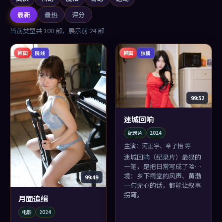
最新
最热
评分
当前类型共
100
部，展示前
24
部
韩国
韩国
院线
独播
99:52
迷城回响
纪录片
2024
主演：
河正宇、章子怡 等
迷城回响（纪录片）最狠的
一笔，是把日常写成了险
境：乡下祠堂的风声、黄渤
99:49
一句无心的话，都能让叙事
拐弯。
月面追缉
电影
2024