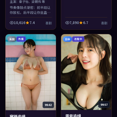
主演：
章子怡、梁朝伟 等
节奏像鼓点渐密：前半段让
你放松，后半段让你坐直。
《月面追缉》的喜剧场面服
务于人物，而不是反过来
10,616
7.4
7,890
6.7
喜剧
喜剧
——徐克懂规矩。
英国
日本
热播
连载中
99:57
99:42
零号追缉
寒锋追缉