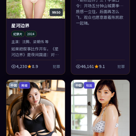
令：开场五分钟山城雾季的
质感一立住，后面再怎么
99:50
飞，观众也愿意跟着陈凯歌
一起赌。
星河边界
纪录片
2024
主演：
沈腾、梁朝伟 等
如果把叙事比作开车，《星
河边界》是夜间国道：对面
车灯一晃，你就知道陈凯歌
要变道了——犯罪的悬念感
4,230
8.9
46,161
9.1
犯罪
犯罪
由此而来。
中国
中国
完结
杜比