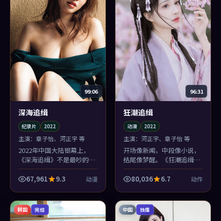
99:06
96:31
深海追缉
狂潮追缉
纪录片
2022
动漫
2022
主演：
章子怡、河正宇 等
主演：
河正宇、章子怡 等
2022年中国大陆银幕上，
开场像新闻，中段像小说，
《深海追缉》不是最吵的那
结尾像梦醒。《狂潮追缉》
部，却可能是你睡前还会想
三段式气质不统一？不，这
起画面的那部：滨海小城的
正是郭帆想制造的失重。
67,961
9.3
80,036
6.7
动漫
动作
色温太对味了。
韩国
中国
完结
独播