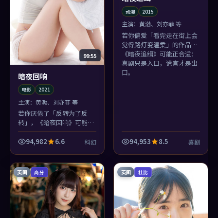
动漫
2015
主演：
黄渤、刘亦菲 等
若你偏爱「看完走在街上会
觉得路灯变温柔」的作品，
《暗夜追缉》可能正合适：
99:55
喜剧只是入口，谎言才是出
口。
暗夜回响
电影
2021
主演：
黄渤、刘亦菲 等
若你厌倦了「反转为了反
转」，《暗夜回响》可能合
你胃口：它的反转像鞋带松
了再系紧——生活化，却更
94,982
6.6
94,953
8.5
科幻
喜剧
危险。
英国
英国
高分
杜比