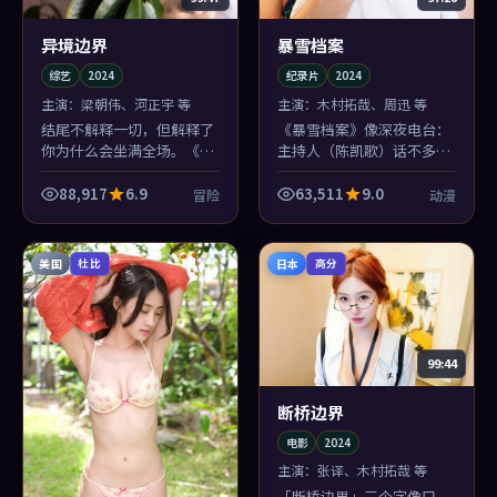
异境边界
暴雪档案
综艺
2024
纪录片
2024
主演：
梁朝伟、河正宇 等
主演：
木村拓哉、周迅 等
结尾不解释一切，但解释了
《暴雪档案》像深夜电台：
你为什么会坐满全场。《异
主持人（陈凯歌）话不多，
境边界》的冒险落点像关门
但每段音乐都卡在情绪骨节
声：轻，却清楚。
上；木村拓哉的独白尤其像
88,917
6.9
63,511
9.0
冒险
动漫
真有人打电话进来。
美国
日本
杜比
高分
99:44
断桥边界
电影
2024
主演：
张译、木村拓哉 等
「断桥边界」三个字像口