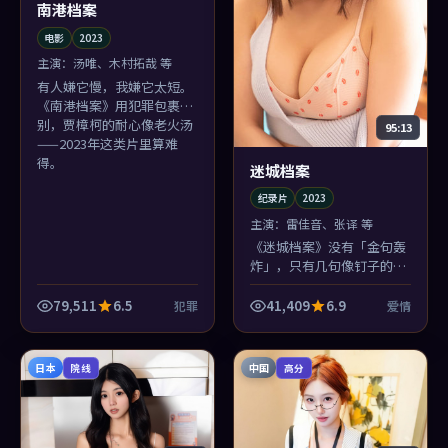
南港档案
电影
2023
主演：
汤唯、木村拓哉 等
有人嫌它慢，我嫌它太短。
《南港档案》用犯罪包裹告
别，贾樟柯的耐心像老火汤
95:13
——2023年这类片里算难
得。
迷城档案
纪录片
2023
主演：
雷佳音、张译 等
《迷城档案》没有「金句轰
炸」，只有几句像钉子的
话。雷佳音说完就走，余音
却挂在近未来街区的风里，
79,511
6.5
41,409
6.9
犯罪
爱情
跟着人回家。
日本
中国
院线
高分