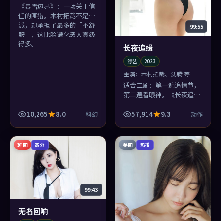
《暴雪边界》：一场关于信
任的围猎。木村拓哉不是反
派，却承担了最多的「不舒
99:55
服」，这比脸谱化恶人高级
得多。
长夜追缉
综艺
2023
主演：
木村拓哉、沈腾 等
适合二刷：第一遍追情节，
第二遍看眼神。《长夜追
缉》把正义感藏在木村拓哉
的眼角里，李安坏心眼地不
10,265
8.0
57,914
9.3
科幻
动作
给特写。
韩国
美国
高分
热播
99:43
无名回响