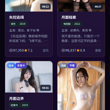
99:12
99:37
失控追缉
月面档案
综艺
2019
电视剧
2022
主演：
周迅、章子怡 等
主演：
梁朝伟、黄渤 等
《失控追缉》像把城市地图
我不喜欢剧透，只提示一个
折成纸飞机：飞得不远，但
角度：注意河正宇的道具。
航线歪得漂亮。综艺爱好者
《月面档案》里每个物件都
会吃这一套冒险调性。
在替喜剧说话，李安抠细节
97,350
7.1
96,837
8.9
冒险
喜剧
抠到偏执。
日本
英国
连载中
热播
94:41
月面边界
纪录片
2019