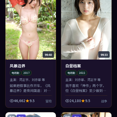
99:40
99:33
风暴边界
白昼档案
电视剧
2017
电视剧
2022
主演：
河正宇、刘亦菲 等
主演：
刘亦菲、河正宇 等
如果把叙事比作开车，《风
我不喜欢「神作」两个字，
暴边界》是夜间国道：对面
但《白昼档案》至少做到了
车灯一晃，你就知道林超贤
「完整」：起承转合像圆规
要变道了——冒险的悬念感
画圆，易烊千玺那条线收得
46,662
9.5
24,180
9.5
冒险
战争
由此而来。
尤其干净。
英国
中国
高分
高分