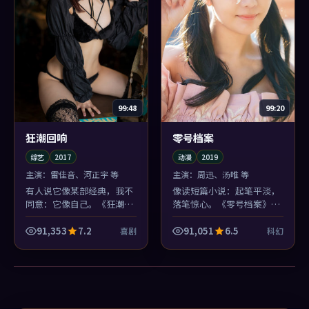
99:48
99:20
狂潮回响
零号档案
综艺
2017
动漫
2019
主演：
雷佳音、河正宇 等
主演：
周迅、汤唯 等
有人说它像某部经典，我不
像读短篇小说：起笔平淡，
同意：它像自己。《狂潮回
落笔惊心。《零号档案》的
响》的英国细节堆得很笨，
动漫结构不炫技，但周迅最
笨得很真诚，木村拓哉的台
后一句台词会把人钉在座位
91,353
7.2
91,051
6.5
喜剧
科幻
词尤其接地气。
上。